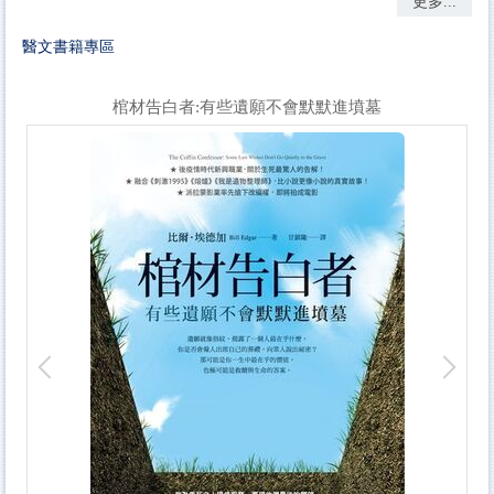
更多...
醫文書籍專區
棺材告白者:有些遺願不會默默進墳墓
全