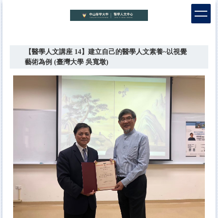
跳
到
主
要
內
【醫學人文講座 14】建立自己的醫學人文素養~以視覺
容
藝術為例 (臺灣大學 吳寬墩)
區